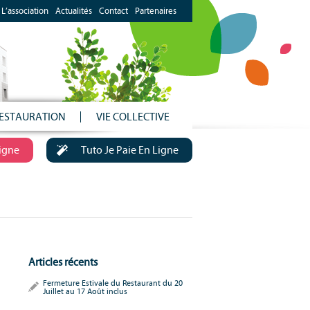
L’association
Actualités
Contact
Partenaires
ESTAURATION
VIE COLLECTIVE
Ligne
Tuto Je Paie En Ligne
Articles récents
Fermeture Estivale du Restaurant du 20
Juillet au 17 Août inclus