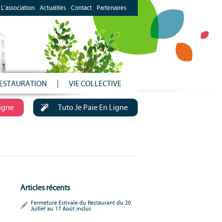
L’association
Actualités
Contact
Partenaires
ESTAURATION
VIE COLLECTIVE
Ligne
Tuto Je Paie En Ligne
Articles récents
Fermeture Estivale du Restaurant du 20
Juillet au 17 Août inclus