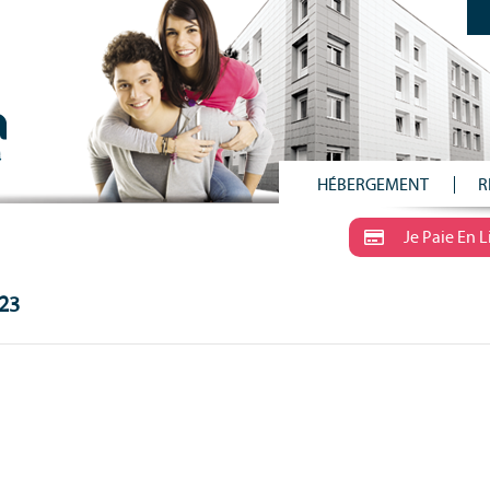
HÉBERGEMENT
R
Je Paie En 
023