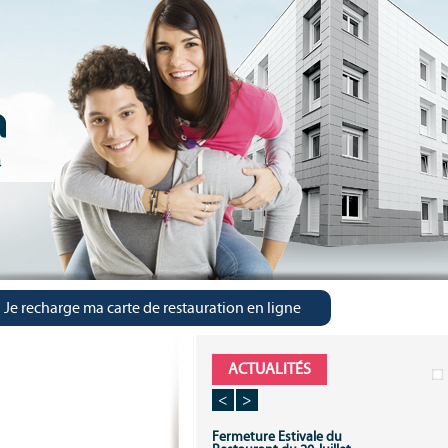
Je recharge ma carte de restauration en ligne
ACTUALITÉS
<
>
Fermeture Estivale du