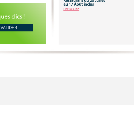
Restaurant du 20 Juillet
au 17 Août inclus
Lire la suite
es clics !
VALIDER