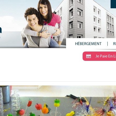
HÉBERGEMENT
R
Je Paie En 