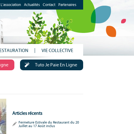
L’association
Actualités
Contact
Partenaires
ESTAURATION
VIE COLLECTIVE
Ligne
Tuto Je Paie En Ligne
Articles récents
Fermeture Estivale du Restaurant du 20
Juillet au 17 Août inclus