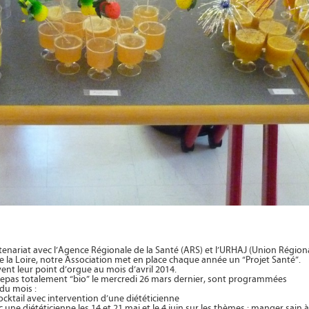
tenariat avec l’Agence Régionale de la Santé (ARS) et l’URHAJ (Union Région
e la Loire, notre Association met en place chaque année un “Projet Santé”.
ent leur point d’orgue au mois d’avril 2014.
 repas totalement “bio” le mercredi 26 mars dernier, sont programmées
 du mois :
 cocktail avec intervention d’une diététicienne
c une diététicienne les 14 et 21 mai et le 4 juin sur les thèmes : manger sain à