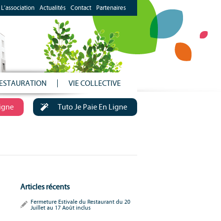
L’association
Actualités
Contact
Partenaires
ESTAURATION
VIE COLLECTIVE
Ligne
Tuto Je Paie En Ligne
Articles récents
Fermeture Estivale du Restaurant du 20
Juillet au 17 Août inclus