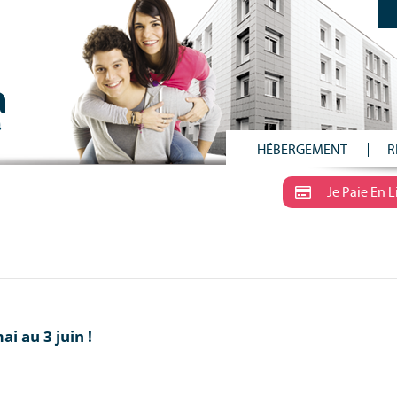
HÉBERGEMENT
R
Je Paie En 
i au 3 juin !