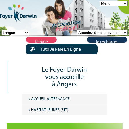
Je paie
Je recharge
ma
ma carte de
Tuto Je Paie En Ligne
facture
restauration
en
en ligne
ligne
Le Foyer Darwin
vous accueille
à Angers
> ACCUEIL ALTERNANCE
> HABITAT JEUNES (FJT)