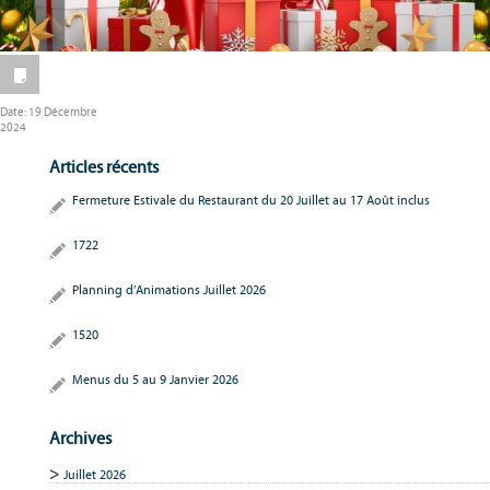
Date:
19 Décembre
2024
Articles récents
Fermeture Estivale du Restaurant du 20 Juillet au 17 Août inclus
1722
Planning d’Animations Juillet 2026
1520
Menus du 5 au 9 Janvier 2026
Archives
Juillet 2026