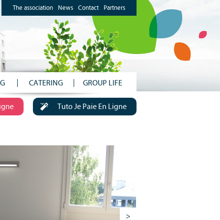
The association
News
Contact
Partners
NG
CATERING
GROUP LIFE
Ligne
Tuto Je Paie En Ligne
>