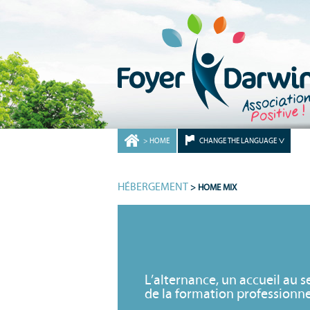
HOME
CHANGE THE LANGUAGE
HÉBERGEMENT
> HOME MIX
L’alternance, un accueil au s
de la formation professionnel