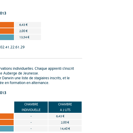
2013
6,43 €
2,00 €
13,54 €
 02.41.22.61.29
ations individuelles. Chaque apprenti s'inscrit
ice Auberge de Jeunesse.
Darwin une liste de stagiaires inscrits, et le
trée en formation en alternance.
2013
CHAMBRE
CHAMBRE
INDIVIDUELLE
A 2 LITS
-
6,43 €
-
2,00 €
-
14,40 €