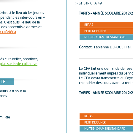
Le BTP CFA 49
ria est le lieu où les jeunes
TARIFS - ANNÉE SCOLAIRE 2012/
pendant les inter-cours en y
. C'est aussi le lieu de la
REPAS
on des apprentis externes et
PETIT DÉJEUNER
a cafétéria
NUITÉE - CHAMBRE STANDARD
Contact
: Fabienne DEROUET Tél :
és culturelles, sportives,
plus sur la vie collective
Le CFA fait une demande de réserv
individuellement auprès du Serv
Le CFA devra transmettre au Foyer 
BLE
calendrier des cours avant la ren
eurs, est sous la
TARIFS - ANNÉE SCOLAIRE 2012/
nnes :
REPAS
miliale
PETIT DÉJEUNER
NUITÉE - CHAMBRE STANDARD