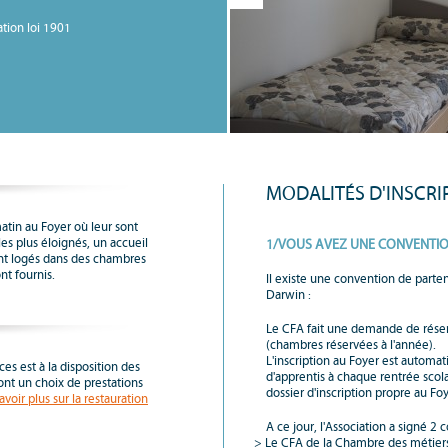
ation loi 1901
MODALITÉS D'INSCRI
matin au Foyer où leur sont
es plus éloignés, un accueil
1/VOUS AVEZ UNE CONVENTIO
sont logés dans des chambres
nt fournis.
Il existe une convention de parten
Darwin :
Le CFA fait une demande de réser
(chambres réservées à l'année).
L'inscription au Foyer est automat
ces est à la disposition des
d'apprentis à chaque rentrée scol
s ont un choix de prestations
dossier d'inscription propre au Fo
avoir plus sur la restauration
A ce jour, l'Association a signé 2 
Le CFA de la Chambre des métiers