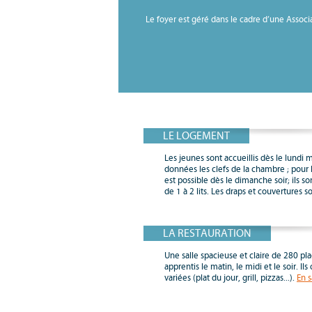
Le foyer est géré dans le cadre d’une Associ
LE LOGEMENT
Les jeunes sont accueillis dès le lundi 
données les clefs de la chambre ; pour l
est possible dès le dimanche soir; ils 
de 1 à 2 lits. Les draps et couvertures so
LA RESTAURATION
Une salle spacieuse et claire de 280 pla
apprentis le matin, le midi et le soir. Il
variées (plat du jour, grill, pizzas...).
En s