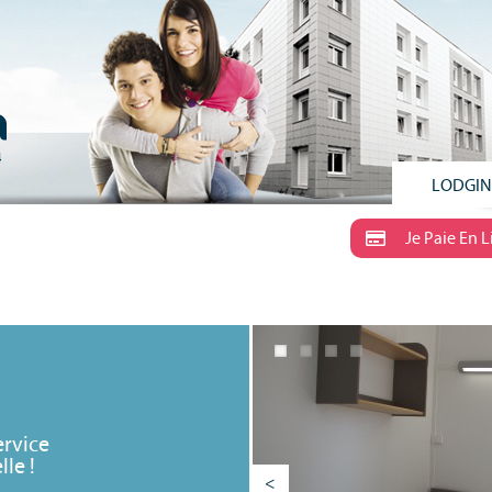
LODGI
Je Paie En 
ervice
le !
<