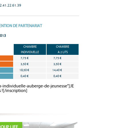
02.41.22.61.39
ENTION DE PARTENARIAT
2013
CHAMBRE
CHAMBRE
INDIVIDUELLE
A 2 LITS
7,75 €
7,75 €
3,50 €
3,50 €
18,50 €
14,40 €
0,40 €
0,40 €
on-individuelle-auberge-de-jeunesse"]JE
![/inscription]
OUP LIFE