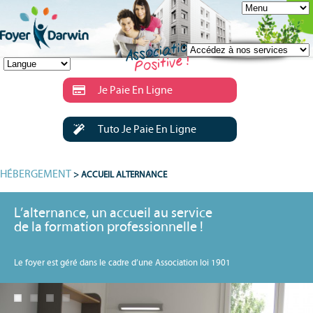
Je Paie En Ligne
Tuto Je Paie En Ligne
HÉBERGEMENT
> ACCUEIL ALTERNANCE
L’alternance, un accueil au service
de la formation professionnelle !
Le foyer est géré dans le cadre d’une Association loi 1901