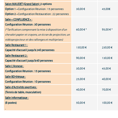
Salon MAUDET (Grand Salon) :
2 options
Option 1 –
Configuration Réunion : 15 personnes
30,00 €
45,00€
Option 2 –
Configuration Restauration : 22 personnes
Salle « CONFLUENCE » :
Configuration Réunion : 30 personnes
(*Tarification comprenant la mise à disposition d’un
60,00 € *
95,00 € *
chevalet papier et crayons, un écran de projection, un
vidéoprojecteur et des rallonges et multiprises)
Salle Restaurant 1 :
150,00 €
230,00 €
Capacité d’accueil jusqu’à 240 personnes
Salle Restaurant 2 :
90,00 €
130,00 €
Capacité d’accueil jusqu’à 60 personnes
Salle L’Annexe :
30,00 €
45,00 €
Configuration Réunion : 15 personnes
Salle BD-thèque :
25,00 €
40,00 €
Configuration Réunion : 10 personnes
Salle d’Activités sportives :
40,00 €
70,00 €
(Tennis de table, musculation)
Salle informatique :
(8 postes)
50,00 €
100,00 €