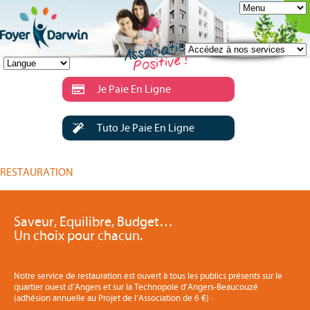
Je Paie En Ligne
Tuto Je Paie En Ligne
RESTAURATION
Saveur, Equilibre, Budget…
Un choix pour chacun.
Notre service de restauration est ouvert à tous les publics présents sur le
quartier ouest d’Angers et sur la Technopole d’Angers-Beaucouzé
(adhésion annuelle au Projet de l’Association de 6 €) :