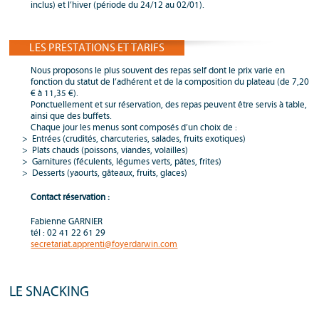
inclus) et l’hiver (période du 24/12 au 02/01).
LES PRESTATIONS ET TARIFS
Nous proposons le plus souvent des repas self dont le prix varie en
fonction du statut de l’adhérent et de la composition du plateau (de 7,20
€ à 11,35 €).
Ponctuellement et sur réservation, des repas peuvent être servis à table,
ainsi que des buffets.
Chaque jour les menus sont composés d’un choix de :
Entrées (crudités, charcuteries, salades, fruits exotiques)
Plats chauds (poissons, viandes, volailles)
Garnitures (féculents, légumes verts, pâtes, frites)
Desserts (yaourts, gâteaux, fruits, glaces)
Contact réservation :
Fabienne GARNIER
tél : 02 41 22 61 29
secretariat.apprenti@foyerdarwin.com
LE SNACKING