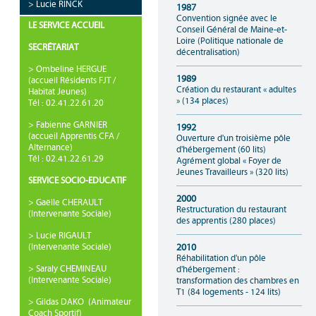
> Lucie RINCK
1987
Convention signée avec le
LE SERVICE ACCUEIL
Conseil Général de Maine-et-
Loire (Politique nationale de
SECRÉTARIAT
décentralisation)
> Ombeline HERGUE
1989
(accueil Résidents FJT /
Création du restaurant « adultes
Habitat Jeunes)
» (134 places)
Tél : 02.41.22.61.20
> Fabienne GARNIER
1992
(accueil Apprentis CFA /
Ouverture d'un troisième pôle
Alternance)
d'hébergement (60 lits)
Tél : 02.41.22.61.29
Agrément global « Foyer de
Jeunes Travailleurs » (320 lits)
SERVICE SOCIO-EDUCATIF
2000
> Gaëlle CHERAULT
Restructuration du restaurant
(Intervenante Sociale)
des apprentis (280 places)
> Lucie RIGAULT
(Intervenante Sociale)
2010
Réhabilitation d'un pôle
> Saraly CHEMINEAU
d'hébergement :
(Intervenante Sociale)
transformation des chambres en
T1 (84 logements - 124 lits)
> Gildas DAKO (Animateur
Coach Sportif)